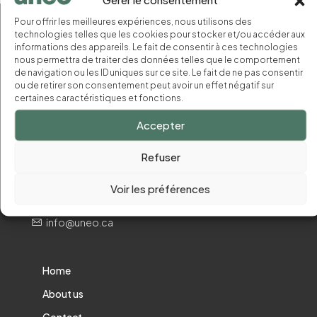
Pour offrir les meilleures expériences, nous utilisons des
technologies telles que les cookies pour stocker et/ou accéder aux
informations des appareils. Le fait de consentir à ces technologies
nous permettra de traiter des données telles que le comportement
de navigation ou les ID uniques sur ce site. Le fait de ne pas consentir
ou de retirer son consentement peut avoir un effet négatif sur
certaines caractéristiques et fonctions.
Accepter
Nous joindre
Refuser
2265, route 133, Saint-Jean-sur-Richelieu Québec,
Voir les préférences
Canada
info@uneo.ca
Home
About us