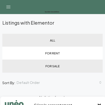
Listings with Elementor
ALL
FOR RENT
FOR SALE
Default Order
Sort By:
No listing found.
Gérer le consentement