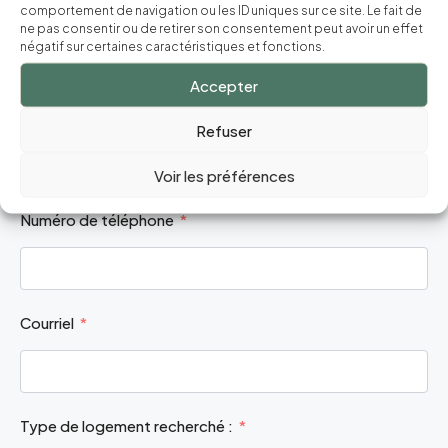
Ça vous intéresse ?
comportement de navigation ou les ID uniques sur ce site. Le fait de
ne pas consentir ou de retirer son consentement peut avoir un effet
négatif sur certaines caractéristiques et fonctions.
Nous vous invitons à remplir le formulaire ci-dessous et
nous vous contacterons dès que possible.
Accepter
Nom complet
Refuser
Voir les préférences
Numéro de téléphone
Courriel
Type de logement recherché :