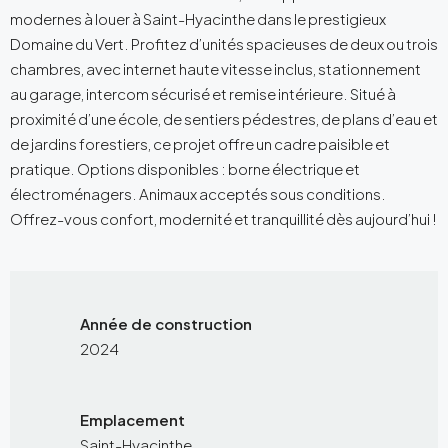
modernes à louer à Saint-Hyacinthe dans le prestigieux
Domaine du Vert. Profitez d’unités spacieuses de deux ou trois
chambres, avec internet haute vitesse inclus, stationnement
au garage, intercom sécurisé et remise intérieure. Situé à
proximité d’une école, de sentiers pédestres, de plans d’eau et
de jardins forestiers, ce projet offre un cadre paisible et
pratique. Options disponibles : borne électrique et
électroménagers. Animaux acceptés sous conditions.
Offrez-vous confort, modernité et tranquillité dès aujourd’hui !
Année de construction
2024
Emplacement
Saint-Hyacinthe