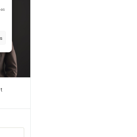
pas
es
t