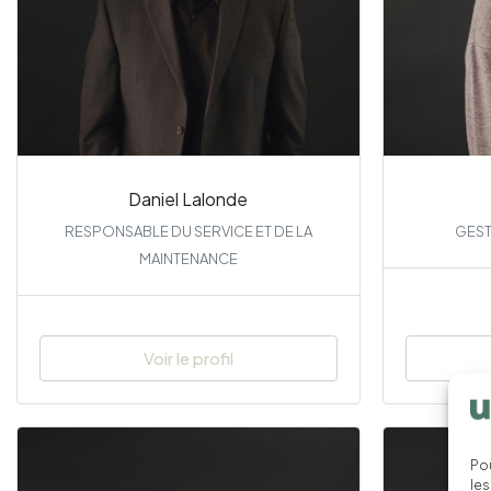
Daniel Lalonde
RESPONSABLE DU SERVICE ET DE LA
GEST
MAINTENANCE
Voir le profil
Pou
les