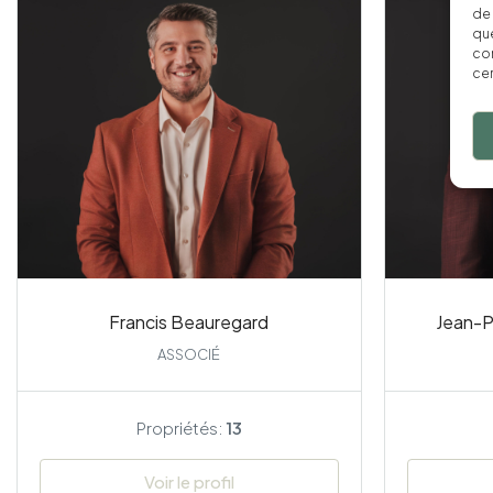
de 
que
con
cer
Francis Beauregard
Jean-Ph
ASSOCIÉ
Propriétés:
13
Voir le profil