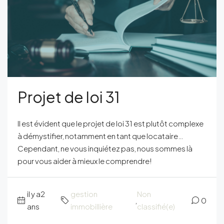
Projet de loi 31
Il est évident que le projet de loi 31 est plutôt complexe
à démystifier, notamment en tant que locataire…
Cependant, ne vous inquiétez pas, nous sommes là
pour vous aider à mieux le comprendre!
il y a2
gestion
Non
,
0
ans
immobillière
classifié(e)