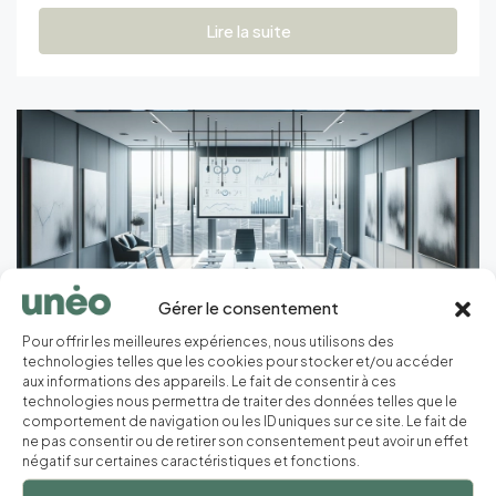
Lire la suite
Gérer le consentement
Pour offrir les meilleures expériences, nous utilisons des
technologies telles que les cookies pour stocker et/ou accéder
aux informations des appareils. Le fait de consentir à ces
technologies nous permettra de traiter des données telles que le
Boostez Revenus et ROI
comportement de navigation ou les ID uniques sur ce site. Le fait de
ne pas consentir ou de retirer son consentement peut avoir un effet
Immobiliers: Stratégies
négatif sur certaines caractéristiques et fonctions.