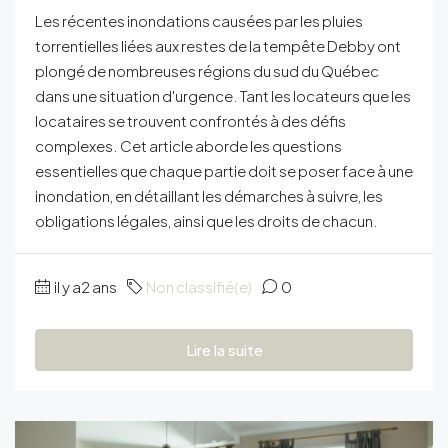
Les récentes inondations causées par les pluies
torrentielles liées aux restes de la tempête Debby ont
plongé de nombreuses régions du sud du Québec
dans une situation d'urgence. Tant les locateurs que les
locataires se trouvent confrontés à des défis
complexes. Cet article aborde les questions
essentielles que chaque partie doit se poser face à une
inondation, en détaillant les démarches à suivre, les
obligations légales, ainsi que les droits de chacun.
il y a2 ans
Non classifié(e)
0
Lire la suite