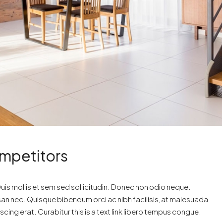
ompetitors
uis mollis et sem sed sollicitudin. Donec non odio neque.
san nec. Quisque bibendum orci ac nibh facilisis, at malesuada
cing erat. Curabitur this is a text link libero tempus congue.