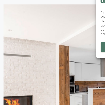
Pou
les
de 
que
con
cer