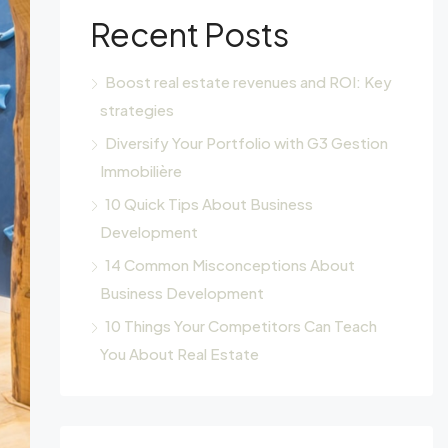
Recent Posts
Boost real estate revenues and ROI: Key
strategies
Diversify Your Portfolio with G3 Gestion
Immobilière
10 Quick Tips About Business
Development
14 Common Misconceptions About
Business Development
10 Things Your Competitors Can Teach
You About Real Estate