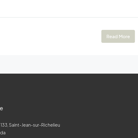
Read More
re
 133, Saint-Jean-sur-Richelieu
ada