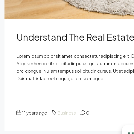
Understand The Real Estat
Lorem ipsum dolor sit amet, consectetur adipiscing elit. D
Aliquam hendrerit sollicitudin purus, quis rutrum mi accum
orci congue. Nullam tempus sollicitudin cursus. Ut et adipis
Duis mattis laoreet neque, et ornare neque...
11 years ago
Business
0