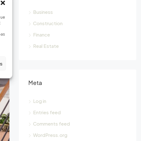
Business
que
Construction
t
Finance
pas
Real Estate
es
Meta
Log in
Entries feed
Comments feed
WordPress.org