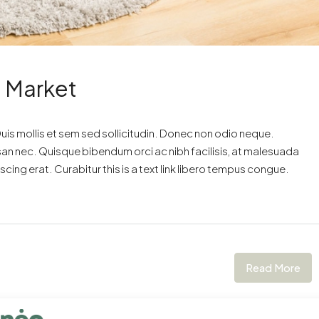
e Market
uis mollis et sem sed sollicitudin. Donec non odio neque.
san nec. Quisque bibendum orci ac nibh facilisis, at malesuada
cing erat. Curabitur this is a text link libero tempus congue.
Read More