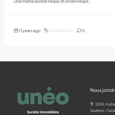
Duis mattis laoreet neque, et ornare neque...
11 years ago
Construction
0
Nous joind
2265, route
Québec, Can