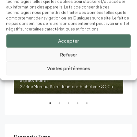
technologies telles que les cookies pour stocker et/ou accéder
aux informations des appareils. Le fait de consentir à ces
technologies nous permettra de traiter des données telles que le
comportement de navigation ou les ID uniques sur ce site. Le fait de
VEDETTE
VED
ne pas consentir ou de retirer son consentement peut avoir un effet
négatif sur certaines caractéristiques et fonctions.
Accepter
Refuser
Voir les préférences
$1,680/month
$1,
nada
22 Rue Moreau, Saint-Jean-sur-Richelieu, QC, Canada
Property Type