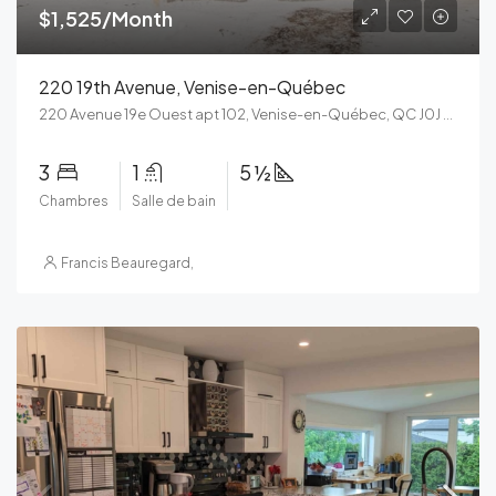
$1,525/Month
220 19th Avenue, Venise-en-Québec
220 Avenue 19e Ouest apt 102, Venise-en-Québec, QC J0J 2K0, Canada
3
1
5 ½
Chambres
Salle de bain
Francis Beauregard
,