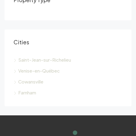
Cities
Saint-Jean-sur-Richelieu
Venise-en-Québec
Cowansville
Farnham