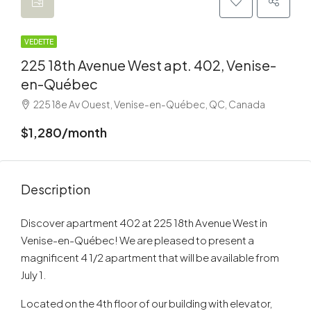
VEDETTE
225 18th Avenue West apt. 402, Venise-
en-Québec
225 18e Av Ouest, Venise-en-Québec, QC, Canada
$1,280/month
Description
Discover apartment 402 at 225 18th Avenue West in
Venise-en-Québec! We are pleased to present a
magnificent 4 1/2 apartment that will be available from
July 1.
Located on the 4th floor of our building with elevator,