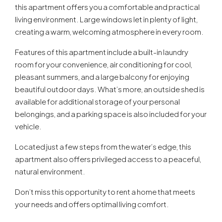
this apartment offers you a comfortable and practical
living environment. Large windows let in plenty of light,
creating a warm, welcoming atmosphere in every room.
Features of this apartment include a built-in laundry
room for your convenience, air conditioning for cool,
pleasant summers, and a large balcony for enjoying
beautiful outdoor days. What’s more, an outside shed is
available for additional storage of your personal
belongings, and a parking space is also included for your
vehicle.
Located just a few steps from the water’s edge, this
apartment also offers privileged access to a peaceful,
natural environment.
Don’t miss this opportunity to rent a home that meets
your needs and offers optimal living comfort.