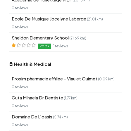
(20.16 km)
0 reviews
Ecole De Musique Jocelyne Laberge
(21.01 km)
0 reviews
Sheldon Elementary School
(21.69 km)
1 reviews
POOR
Health & Medical
Proxim pharmacie affiliée - Viau et Ouimet
(0.09 km)
0 reviews
Guta Mihaela Dr Dentiste
(1.77 km)
0 reviews
Domaine De L'oasis
(5.74 km)
0 reviews