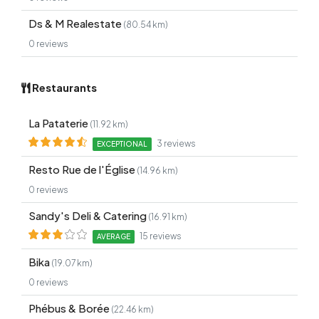
Ds & M Realestate
(80.54 km)
0 reviews
Restaurants
La Pataterie
(11.92 km)
3 reviews
EXCEPTIONAL
Resto Rue de l'Église
(14.96 km)
0 reviews
Sandy's Deli & Catering
(16.91 km)
15 reviews
AVERAGE
Bika
(19.07 km)
0 reviews
Phébus & Borée
(22.46 km)