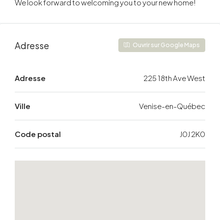
We look forward to welcoming you to your new home!
Adresse
Ouvrir sur Google Maps
Adresse
225 18th Ave West
Ville
Venise-en-Québec
Code postal
J0J 2K0