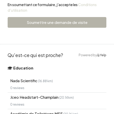
En soumettant ce formulaire, j'accepte les
Conditions
d'utilisation
Soumettre une demande de visite
Qu'est-ce qui est proche?
Powered by
Yelp
Education
Nada Scientific
(16.88 km)
0 reviews
Jceo Headstart-Champlain
(20.14 km)
0 reviews
Académie de Toilettage MEF